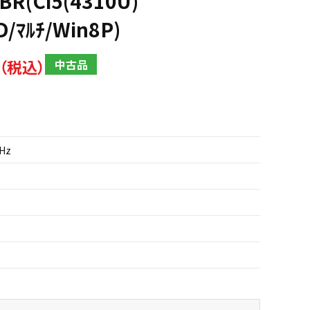
BR(Ci5(4310U)
D/ﾏﾙﾁ/Win8P)
中古品
GHz