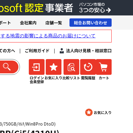
ポート
会社案内
店舗一覧
総合お問い合わせ
ての方へ
|
ご利用ガイド
|
法人向け見積・相談窓口
ログイン
お気に入り
比較リスト
閲覧履歴
カート
会員登録
GB/750GB/ﾏﾙﾁ/Win8Pro DtoD)