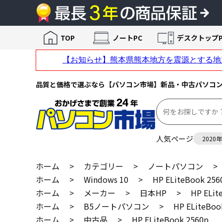
TOP
ノートPC
デスクトップP
品質と価格で選ぶなら【パソコン市場】新品・中古パソコ
人気ページ
2020
ホーム
>
カテゴリー
>
ノートパソコン
>
ホーム
>
Windows 10
>
HP ELiteBook 256
ホーム
>
メーカー
>
日本HP
>
HP ELit
ホーム
>
B5ノートパソコン
>
HP ELiteBoo
ホーム
>
中古品
>
HP ELiteBook 2560p