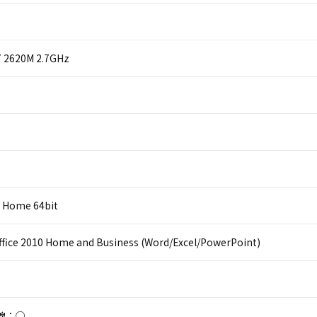
i7 2620M 2.7GHz
 Home 64bit
ffice 2010 Home and Business (Word/Excel/PowerPoint)
線：○