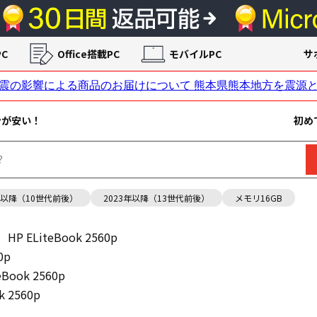
C
Office搭載PC
モバイルPC
サ
ンが安い！
初め
年以降（10世代前後）
2023年以降（13世代前後）
メモリ16GB
HP ELiteBook 2560p
0p
eBook 2560p
k 2560p