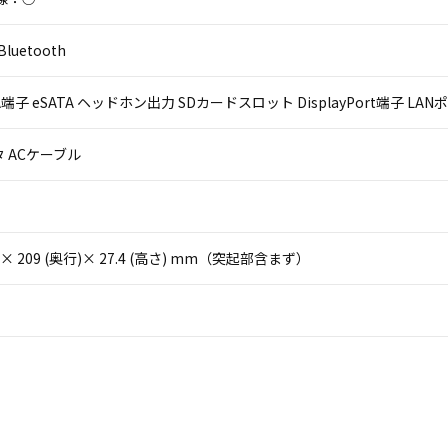
luetooth
VGA端子 eSATA ヘッドホン出力 SDカードスロット DisplayPort端子 LANポ
 ACケーブル
(幅)× 209 (奥行)× 27.4 (高さ) mm（突起部含まず）