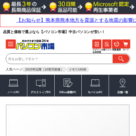
品質と価格で選ぶなら【パソコン市場】中古パソコンが安い！
ログイン
比較リスト
閲覧履歴
カート
会員登録
人気ページ
2020年以降（10世代前後）
メモリ16GB
ノートPC
デスクトップPC
Office搭載PC
モバイルPC
店舗一覧