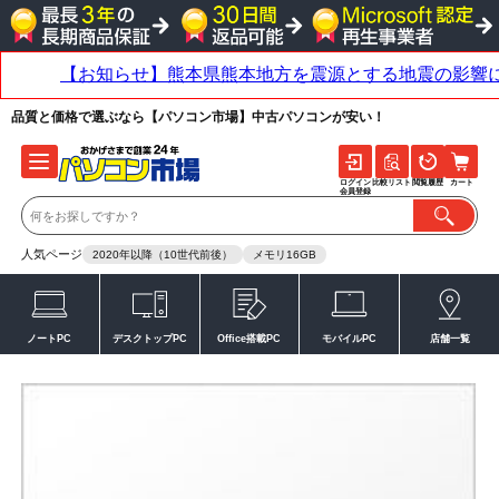
品質と価格で選ぶなら【パソコン市場】中古パソコンが安い！
ログイン
比較リスト
閲覧履歴
カート
会員登録
人気ページ
2020年以降（10世代前後）
メモリ16GB
ノートPC
デスクトップPC
Office搭載PC
モバイルPC
店舗一覧