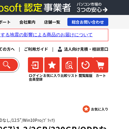
ポート
会社案内
店舗一覧
総合お問い合わせ
ての方へ
|
ご利用ガイド
|
法人向け見積・相談窓口
ログイン
お気に入り
比較リスト
閲覧履歴
カート
会員登録
Dなし/12.5"/Win10Pro/ﾌﾞﾗｯｸ)