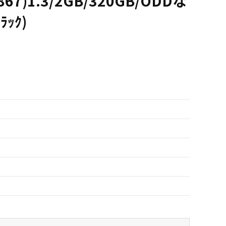
(867)1.3/2GB/320GB/ODDな
ﾗｯｸ)