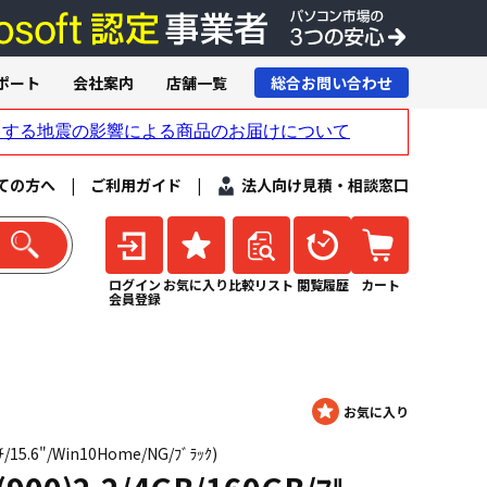
ポート
会社案内
店舗一覧
総合お問い合わせ
ての方へ
|
ご利用ガイド
|
法人向け見積・相談窓口
ログイン
お気に入り
比較リスト
閲覧履歴
カート
会員登録
ﾁ/15.6"/Win10Home/NG/ﾌﾞﾗｯｸ)