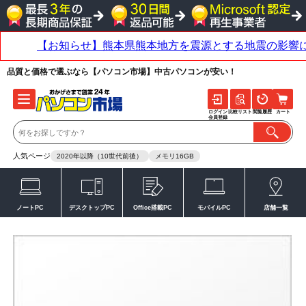
品質と価格で選ぶなら【パソコン市場】中古パソコンが安い！
ログイン
比較リスト
閲覧履歴
カート
会員登録
人気ページ
2020年以降（10世代前後）
メモリ16GB
ノートPC
デスクトップPC
Office搭載PC
モバイルPC
店舗一覧