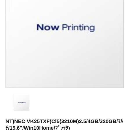
NT)NEC VK25TXF(Ci5(3210M)2.5/4GB/320GB/ﾏﾙ
ﾁ/15.6"/Win10Home/ﾌﾞﾗｯｸ)