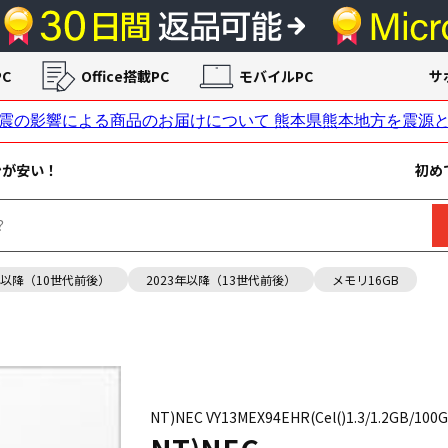
C
Office搭載PC
モバイルPC
サ
ンが安い！
初め
年以降（10世代前後）
2023年以降（13世代前後）
メモリ16GB
NT)NEC VY13MEX94EHR(Cel()1.3/1.2GB/100