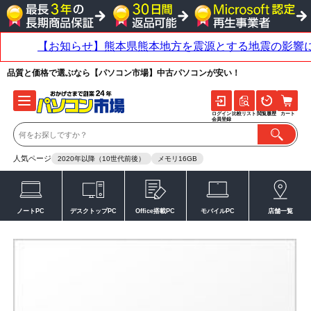
品質と価格で選ぶなら【パソコン市場】中古パソコンが安い！
ログイン
比較リスト
閲覧履歴
カート
会員登録
人気ページ
2020年以降（10世代前後）
メモリ16GB
ノートPC
デスクトップPC
Office搭載PC
モバイルPC
店舗一覧