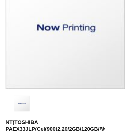
NT)TOSHIBA
PAEX33JLP(Cel(900)2.20/2GB/120GB/ﾏﾙ