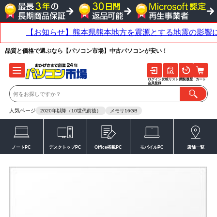
品質と価格で選ぶなら【パソコン市場】中古パソコンが安い！
ログイン
比較リスト
閲覧履歴
カート
会員登録
人気ページ
2020年以降（10世代前後）
メモリ16GB
ノートPC
デスクトップPC
Office搭載PC
モバイルPC
店舗一覧