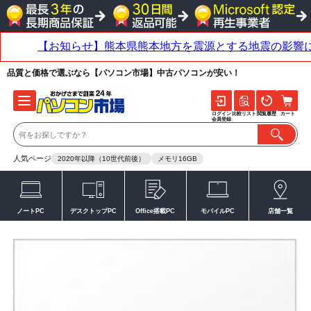
品質と価格で選ぶなら【パソコン市場】中古パソコンが安い！
ログイン
比較リスト
閲覧履歴
カート
会員登録
人気ページ
2020年以降（10世代前後）
メモリ16GB
ノートPC
デスクトップPC
Office搭載PC
モバイルPC
店舗一覧