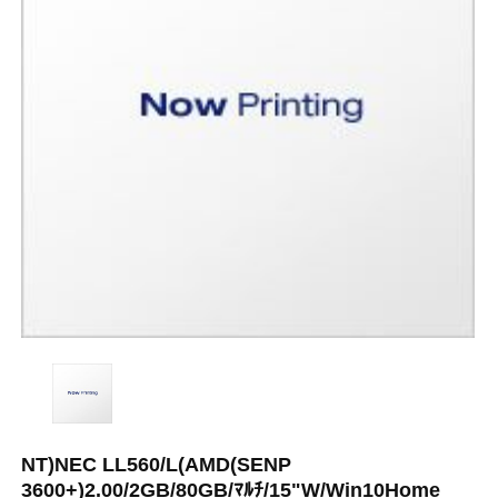
NT)NEC LL560/L(AMD(SENP
3600+)2.00/2GB/80GB/ﾏﾙﾁ/15"W/Win10Home