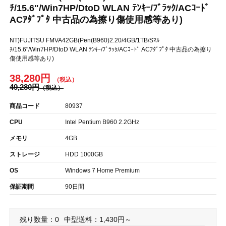
ﾁ/15.6"/Win7HP/DtoD WLAN ﾃﾝｷｰ/ﾌﾞﾗｯｸ/ACｺｰﾄﾞ
ACｱﾀﾞﾌﾟﾀ 中古品の為擦り傷使用感等あり)
NT)FUJITSU FMVA42GB(Pen(B960)2.20/4GB/1TB/Sﾏﾙ
ﾁ/15.6"/Win7HP/DtoD WLAN ﾃﾝｷｰ/ﾌﾞﾗｯｸ/ACｺｰﾄﾞ ACｱﾀﾞﾌﾟﾀ 中古品の為擦り
傷使用感等あり)
38,280円
49,280円
商品コード
80937
CPU
Intel Pentium B960 2.2GHz
メモリ
4GB
ストレージ
HDD 1000GB
OS
Windows 7 Home Premium
保証期間
90日間
残り数量：0
中型送料：1,430円～