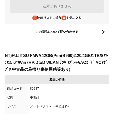
在庫がありません
比較リストに追加
この商品について問い合わせる
NT)FUJITSU FMVA42GB(Pen(B960)2.20/4GB/1TB/Sﾏﾙ
ﾁ/15.6"/Win7HP/DtoD WLAN ﾃﾝｷｰ/ﾌﾞﾗｯｸ/ACｺｰﾄﾞ ACｱﾀﾞ
ﾌﾟﾀ 中古品の為擦り傷使用感等あり)
製品の特徴
商品コード
80937
状態
中古品
サイズ
ノートパソコン (中型送料)