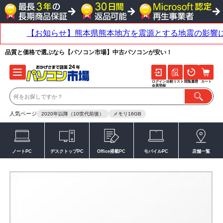
品質と価格で選ぶなら【パソコン市場】中古パソコンが安い！
ログイン
比較リスト
閲覧履歴
カート
会員登録
人気ページ
2020年以降（10世代前後）
メモリ16GB
ノートPC
デスクトップPC
Office搭載PC
モバイルPC
店舗一覧