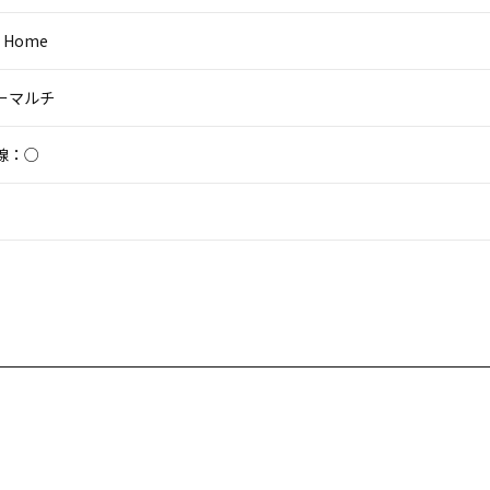
0 Home
パーマルチ
線：○