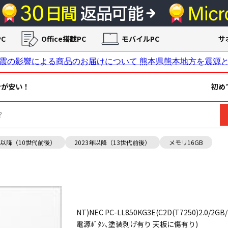
C
Office搭載PC
モバイルPC
サ
ンが安い！
初め
年以降（10世代前後）
2023年以降（13世代前後）
メモリ16GB
NT)NEC PC-LL850KG3E(C2D(T7250)2.0/2GB/1
電源ﾎﾞﾀﾝ､塗装剥げ有り 天板に傷有り)