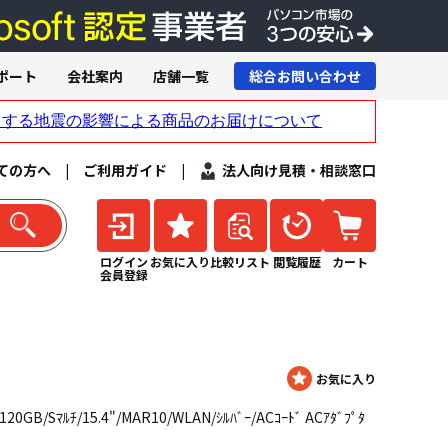
ポート
会社案内
店舗一覧
総合お問い合わせ
ての方へ
|
ご利用ガイド
|
法人向け見積・相談窓口
ログイン
お気に入り
比較リスト
閲覧履歴
カート
会員登録
20GB/Sﾏﾙﾁ/15.4"/MAR10/WLAN/ｼﾙﾊﾞｰ/ACｺｰﾄﾞ ACｱﾀﾞﾌﾟﾀ