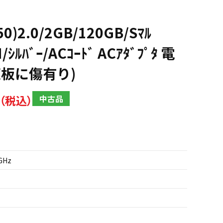
0)2.0/2GB/120GB/Sﾏﾙ
ｼﾙﾊﾞｰ/ACｺｰﾄﾞ ACｱﾀﾞﾌﾟﾀ 電
天板に傷有り)
中古品
2GHz