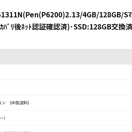
1311N(Pen(P6200)2.13/4GB/128GB/Sﾏﾙ
e(ﾘｶﾊﾞﾘ後ﾈｯﾄ認証確認済)･SSD:128GB交換済
ン (中型送料)
ニー）