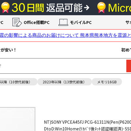
C
Office搭載PC
モバイルPC
サ
ンが安い！
初め
年以降（10世代前後）
2023年以降（13世代前後）
メモリ16GB
NT)SONY VPCEA45FJ PCG-61311N(Pen(P6200)
DtoD:Win10Home(ﾘｶﾊﾞﾘ後ﾈｯﾄ認証確認済)･SS