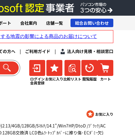
ポート
会社案内
店舗一覧
総合お問い合わせ
ての方へ
|
ご利用ガイド
|
法人向け見積・相談窓口
ログイン
お気に入り
比較リスト
閲覧履歴
カート
会員登録
2.13/4GB/128GB/Sﾏﾙﾁ/14.1"/Win7HP/DtoD /ﾌﾞﾗｯｸ/AC
D:128GB交換済 LCD色ﾑﾗ･ﾄｯﾌﾟｶﾊﾞｰに擦り傷･ECﾀﾞﾐｰ欠)