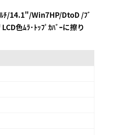
ﾁ/14.1"/Win7HP/DtoD /ﾌﾞ
 LCD色ﾑﾗ･ﾄｯﾌﾟｶﾊﾞｰに擦り