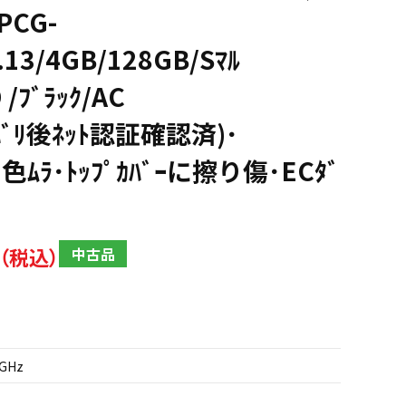
PCG-
.13/4GB/128GB/Sﾏﾙ
 /ﾌﾞﾗｯｸ/AC
ｶﾊﾞﾘ後ﾈｯﾄ認証確認済)･
色ﾑﾗ･ﾄｯﾌﾟｶﾊﾞｰに擦り傷･ECﾀﾞ
中古品
3GHz