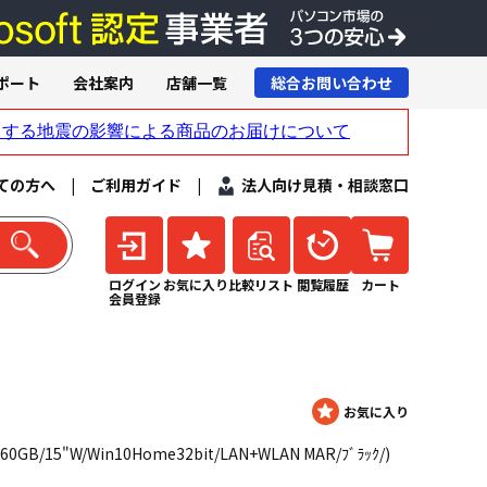
ポート
会社案内
店舗一覧
総合お問い合わせ
ての方へ
|
ご利用ガイド
|
法人向け見積・相談窓口
ログイン
お気に入り
比較リスト
閲覧履歴
カート
会員登録
/160GB/15"W/Win10Home32bit/LAN+WLAN MAR/ﾌﾞﾗｯｸ/)