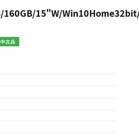
GB/160GB/15"W/Win10Home32bi
中古品