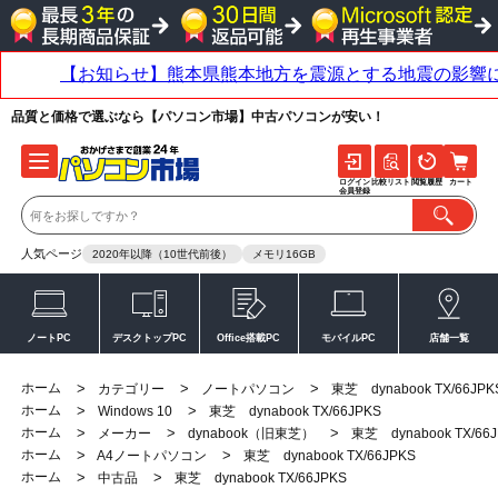
品質と価格で選ぶなら【パソコン市場】中古パソコンが安い！
ログイン
比較リスト
閲覧履歴
カート
会員登録
人気ページ
2020年以降（10世代前後）
メモリ16GB
ノートPC
デスクトップPC
Office搭載PC
モバイルPC
店舗一覧
ホーム
>
>
>
カテゴリー
ノートパソコン
東芝 dynabook TX/66JPK
ホーム
>
>
Windows 10
東芝 dynabook TX/66JPKS
ホーム
>
>
>
メーカー
dynabook（旧東芝）
東芝 dynabook TX/66
ホーム
>
>
A4ノートパソコン
東芝 dynabook TX/66JPKS
ホーム
>
>
中古品
東芝 dynabook TX/66JPKS