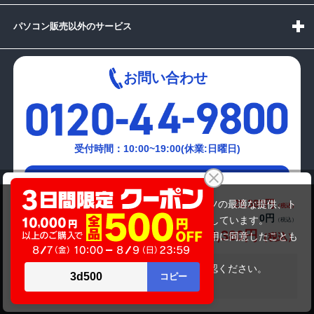
パソコン販売以外のサービス
お問い合わせ
受付時間：10:00~19:00(休業:日曜日)
メールでの
東芝 dynabook TX/66JPKS
お問い合わせはこちら
28,380円
商品価格(税込)
当サイトでは利用体験の向上およびコンテンツの最適な提供、ト
0円
オプション小計価格(税込)
ラフィックの分析を目的としてCookieを使用しています。
28,380円
商品合計価格(税込)
サイトの閲覧を継続された場合、Cookieの利用に同意したことも
のといたします。
詳細については
プライバシーポリシー
をご確認ください。
在庫がありません
承諾する
Copyright(c)2024 mediator Co., Ltd. ALL Rights Reserved