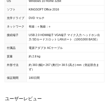
OS
Windows 10 Home 32bit
ソフト
KINGSOFT Office 2016
光学ドライブ
DVD マルチ
ネットワーク
有線：○ 無線：○
接続端子
USB 2.0 HDMI端子 VGA端子 マイク入力 ヘッドホン出
力 SDカードスロット LANポート（100/1000 BASE）
付属品
電源アダプタ ACケーブル
質量
約 2.8 kg
外形寸法
約 383 (幅)× 267 (奥行)× 38.5 (高さ) mm（突起部含ま
ず）
保証期間
180日間
ユーザーレビュー