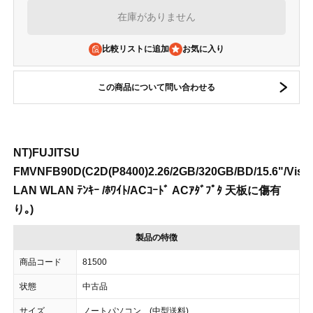
在庫がありません
比較リストに追加
この商品について問い合わせる
NT)FUJITSU
FMVNFB90D(C2D(P8400)2.26/2GB/320GB/BD/15.6"/Vist
LAN WLAN ﾃﾝｷｰ /ﾎﾜｲﾄ/ACｺｰﾄﾞ ACｱﾀﾞﾌﾟﾀ 天板に傷有
り｡)
製品の特徴
商品コード
81500
状態
中古品
サイズ
ノートパソコン (中型送料)