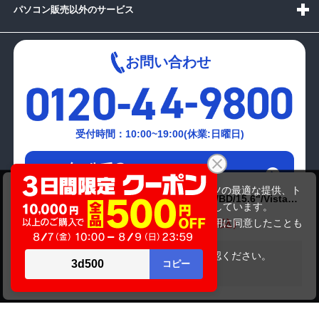
パソコン販売以外のサービス
お問い合わせ
受付時間：10:00~19:00(休業:日曜日)
メールでの
お問い合わせはこちら
NT)FUJITSU
当サイトでは利用体験の向上およびコンテンツの最適な提供、ト
FMVNFB90D(C2D(P8400)2.26/2GB/320GB/BD/15.6"/VistaHP/Dt
ラフィックの分析を目的としてCookieを使用しています。
LAN WLAN ﾃﾝｷｰ /ﾎﾜｲﾄ/ACｺｰﾄﾞ ACｱﾀﾞﾌﾟﾀ 天板に傷有り｡)
21,780円
商品価格
32,780円
サイトの閲覧を継続された場合、Cookieの利用に同意したことも
のといたします。
詳細については
プライバシーポリシー
をご確認ください。
在庫がありません
承諾する
Copyright(c)2024 mediator Co., Ltd. ALL Rights Reserved