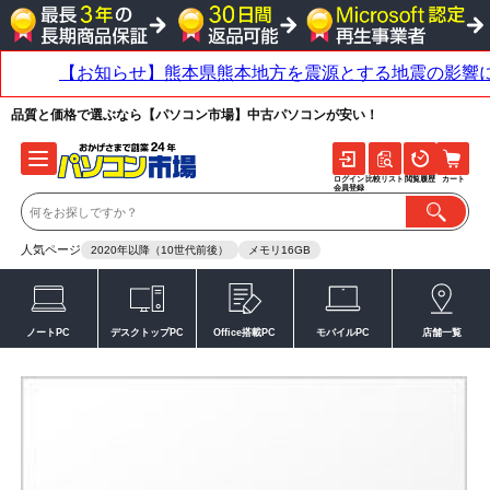
品質と価格で選ぶなら【パソコン市場】中古パソコンが安い！
ログイン
比較リスト
閲覧履歴
カート
会員登録
人気ページ
2020年以降（10世代前後）
メモリ16GB
ノートPC
デスクトップPC
Office搭載PC
モバイルPC
店舗一覧