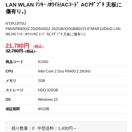
LAN WLAN ﾃﾝｷｰ /ﾎﾜｲﾄ/ACｺｰﾄﾞ ACｱﾀﾞﾌﾟﾀ 天板に
傷有り｡)
NT)FUJITSU
FMVNFB90D(C2D(P8400)2.26/2GB/320GB/BD/15.6"/MAR10/DtoD LAN
WLAN ﾃﾝｷｰ /ﾎﾜｲﾄ/ACｺｰﾄﾞ ACｱﾀﾞﾌﾟﾀ 天板に傷有り)
21,780円
32,780円
商品コード
81500
CPU
Intel Core 2 Duo P8400 2.26GHz
メモリ
2GB
ストレージ
HDD 320GB
OS
Windows 10
保証期間
90日間
残り数量：0
中型送料：1,430円～