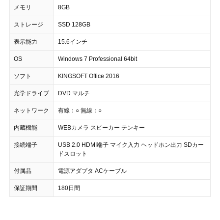
メモリ
8GB
ストレージ
SSD 128GB
表示能力
15.6インチ
OS
Windows 7 Professional 64bit
ソフト
KINGSOFT Office 2016
光学ドライブ
DVD マルチ
ネットワーク
有線：○ 無線：○
内蔵機能
WEBカメラ スピーカー テンキー
接続端子
USB 2.0 HDMI端子 マイク入力 ヘッドホン出力 SDカー
ドスロット
付属品
電源アダプタ ACケーブル
保証期間
180日間