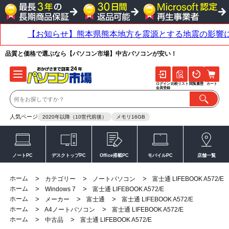
品質と価格で選ぶなら【パソコン市場】中古パソコンが安い！
ログイン
比較リスト
閲覧履歴
カート
会員登録
人気ページ
2020年以降（10世代前後）
メモリ16GB
ノートPC
デスクトップPC
Office搭載PC
モバイルPC
店舗一覧
ホーム
>
>
>
カテゴリー
ノートパソコン
富士通 LIFEBOOK A572/E
ホーム
>
>
Windows 7
富士通 LIFEBOOK A572/E
ホーム
>
>
>
メーカー
富士通
富士通 LIFEBOOK A572/E
ホーム
>
>
A4ノートパソコン
富士通 LIFEBOOK A572/E
ホーム
>
>
中古品
富士通 LIFEBOOK A572/E