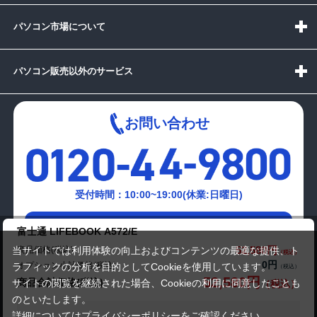
パソコン市場について
パソコン販売以外のサービス
お問い合わせ
受付時間：10:00~19:00(休業:日曜日)
メールでの
富士通 LIFEBOOK A572/E
お問い合わせはこちら
52,580円
商品価格(税込)
当サイトでは利用体験の向上およびコンテンツの最適な提供、ト
0円
オプション小計価格(税込)
ラフィックの分析を目的としてCookieを使用しています。
52,580円
商品合計価格(税込)
サイトの閲覧を継続された場合、Cookieの利用に同意したことも
のといたします。
詳細については
プライバシーポリシー
をご確認ください。