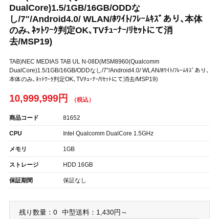
DualCore)1.5/1GB/16GB/ODDな
し/7"/Android4.0/ WLAN/ﾎﾜｲﾄ/ﾌﾚｰﾑｷｽﾞあり､本体
のみ､ﾈｯﾄﾜｰｸ判定OK､TVﾁｭｰﾅｰ/ﾘｾｯﾄにて消
去/MSP19)
TAB)NEC MEDIAS TAB UL N-08D(MSM8960(Qualcomm
DualCore)1.5/1GB/16GB/ODDなし/7"/Android4.0/ WLAN/ﾎﾜｲﾄ/ﾌﾚｰﾑｷｽﾞあり､
本体のみ､ﾈｯﾄﾜｰｸ判定OK､TVﾁｭｰﾅｰ/ﾘｾｯﾄにて消去/MSP19)
10,999,999円
商品コード
81652
CPU
Intel Qualcomm DualCore 1.5GHz
メモリ
1GB
ストレージ
HDD 16GB
保証期間
保証なし
残り数量：0
中型送料：1,430円～