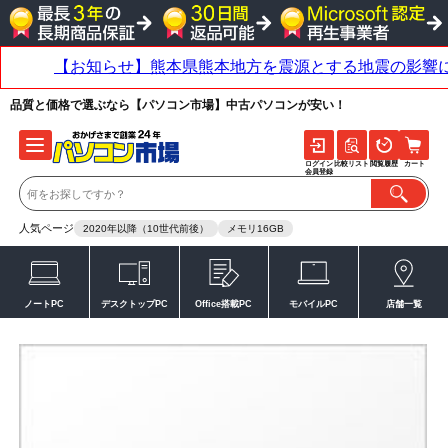
品質と価格で選ぶなら【パソコン市場】中古パソコンが安い！
ログイン
比較リスト
閲覧履歴
カート
会員登録
人気ページ
2020年以降（10世代前後）
メモリ16GB
ノートPC
デスクトップPC
Office搭載PC
モバイルPC
店舗一覧