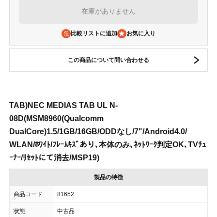
在庫がありません
比較リストに追加
この商品について問い合わせる
TAB)NEC MEDIAS TAB UL N-
08D(MSM8960(Qualcomm
DualCore)1.5/1GB/16GB/ODDなし/7"/Android4.0/
WLAN/ﾎﾜｲﾄ/ﾌﾚｰﾑｷｽﾞあり､本体のみ､ﾈｯﾄﾜｰｸ判定OK､TVﾁｭ
ｰﾅｰ/ﾘｾｯﾄにて消去/MSP19)
製品の特徴
商品コード
81652
状態
中古品