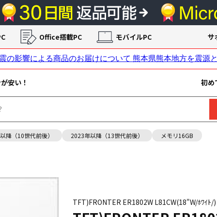
C
Office搭載PC
モバイルPC
サ
ンが安い！
初め
年以降（10世代前後）
2023年以降（13世代前後）
メモリ16GB
TFT)FRONTER ER1802W L81CW(18"W/ﾎﾜｲﾄ/)