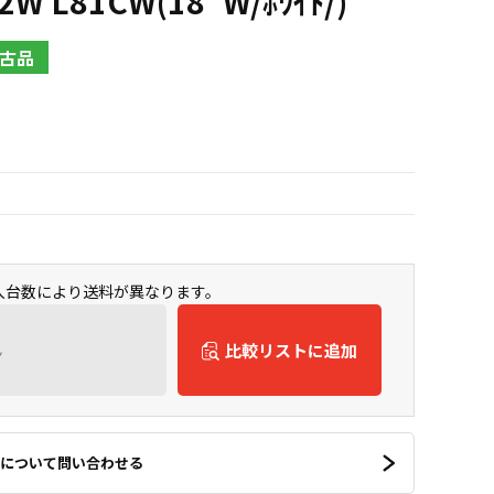
2W L81CW(18"W/ﾎﾜｲﾄ/)
古品
購入台数により送料が異なります。
ん
比較リストに追加
について問い合わせる