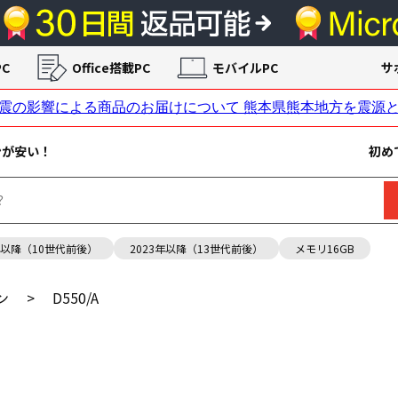
C
Office搭載PC
モバイルPC
サ
ンが安い！
初め
年以降（10世代前後）
2023年以降（13世代前後）
メモリ16GB
ン
>
D550/A