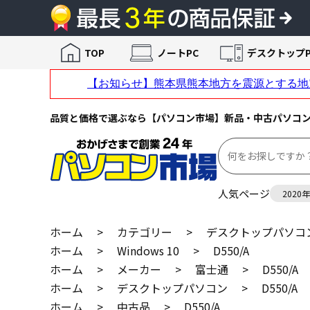
TOP
ノートPC
デスクトップP
品質と価格で選ぶなら【パソコン市場】新品・中古パソコ
人気ページ
2020
ホーム
>
カテゴリー
>
デスクトップパソコ
ホーム
>
Windows 10
>
D550/A
ホーム
>
メーカー
>
富士通
>
D550/A
ホーム
>
デスクトップパソコン
>
D550/A
ホーム
>
中古品
>
D550/A