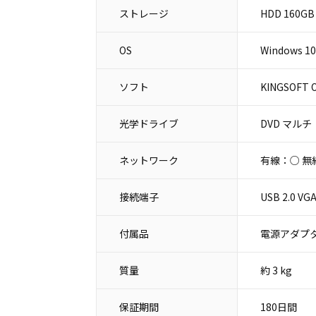
ストレージ
HDD 160GB
OS
Windows 10
ソフト
KINGSOFT O
光学ドライブ
DVD マルチ
ネットワーク
有線：○ 無
接続端子
USB 2.0
付属品
電源アダプタ
質量
約 3 kg
保証期間
180日間