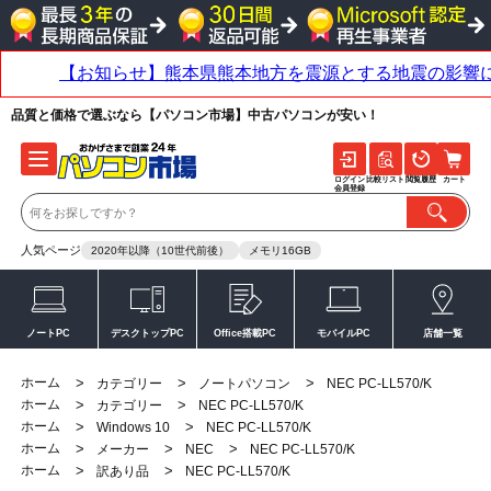
品質と価格で選ぶなら【パソコン市場】中古パソコンが安い！
ログイン
比較リスト
閲覧履歴
カート
会員登録
人気ページ
2020年以降（10世代前後）
メモリ16GB
ノートPC
デスクトップPC
Office搭載PC
モバイルPC
店舗一覧
ホーム
>
>
>
カテゴリー
ノートパソコン
NEC PC-LL570/K
ホーム
>
>
カテゴリー
NEC PC-LL570/K
ホーム
>
>
Windows 10
NEC PC-LL570/K
ホーム
>
>
>
メーカー
NEC
NEC PC-LL570/K
ホーム
>
>
訳あり品
NEC PC-LL570/K