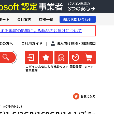
ポート
会社案内
店舗一覧
総合お問い合わせ
ての方へ
|
ご利用ガイド
|
法人向け見積・相談窓口
ログイン
お気に入り
比較リスト
閲覧履歴
カート
会員登録
ﾌﾞﾗｯｸ/MAR10)