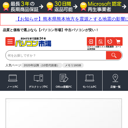
品質と価格で選ぶなら【パソコン市場】中古パソコンが安い！
ログイン
比較リスト
閲覧履歴
カート
会員登録
人気ページ
2020年以降（10世代前後）
メモリ16GB
ノートPC
デスクトップPC
Office搭載PC
モバイルPC
店舗一覧