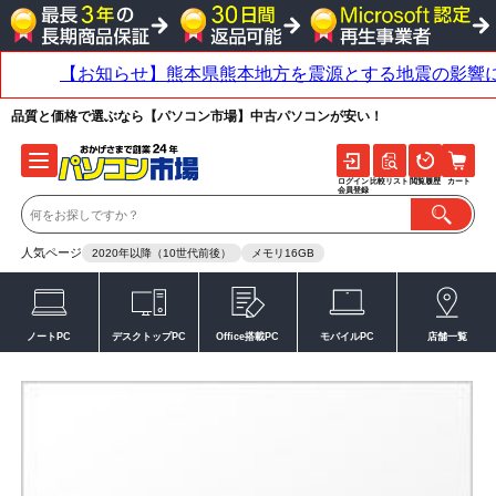
品質と価格で選ぶなら【パソコン市場】中古パソコンが安い！
ログイン
比較リスト
閲覧履歴
カート
会員登録
人気ページ
2020年以降（10世代前後）
メモリ16GB
ノートPC
デスクトップPC
Office搭載PC
モバイルPC
店舗一覧