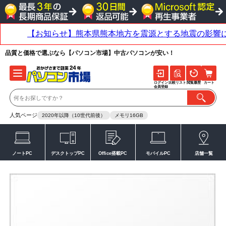
品質と価格で選ぶなら【パソコン市場】中古パソコンが安い！
ログイン
比較リスト
閲覧履歴
カート
会員登録
人気ページ
2020年以降（10世代前後）
メモリ16GB
ノートPC
デスクトップPC
Office搭載PC
モバイルPC
店舗一覧