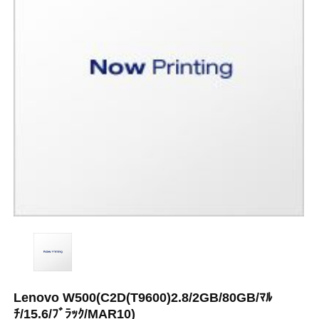
Lenovo W500(C2D(T9600)2.8/2GB/80GB/ﾏﾙ
ﾁ/15.6/ﾌﾞﾗｯｸ/MAR10)