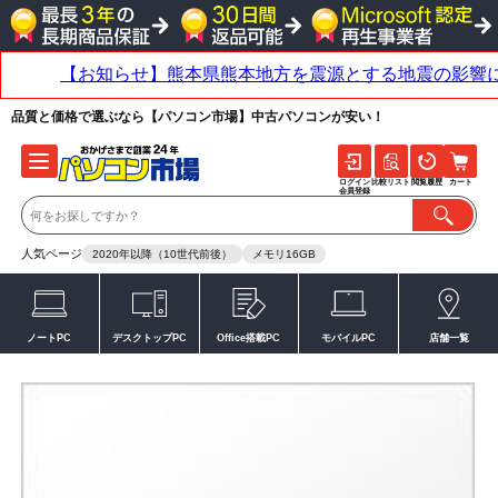
品質と価格で選ぶなら【パソコン市場】中古パソコンが安い！
ログイン
比較リスト
閲覧履歴
カート
会員登録
人気ページ
2020年以降（10世代前後）
メモリ16GB
ノートPC
デスクトップPC
Office搭載PC
モバイルPC
店舗一覧