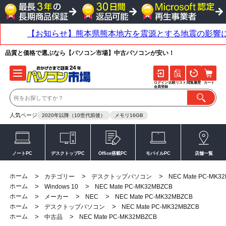
品質と価格で選ぶなら【パソコン市場】中古パソコンが安い！
ログイン
比較リスト
閲覧履歴
カート
会員登録
人気ページ
2020年以降（10世代前後）
メモリ16GB
ノートPC
デスクトップPC
Office搭載PC
モバイルPC
店舗一覧
ホーム
>
>
>
カテゴリー
デスクトップパソコン
NEC Mate PC-MK3
ホーム
>
>
Windows 10
NEC Mate PC-MK32MBZCB
ホーム
>
>
>
メーカー
NEC
NEC Mate PC-MK32MBZCB
ホーム
>
>
デスクトップパソコン
NEC Mate PC-MK32MBZCB
ホーム
>
>
中古品
NEC Mate PC-MK32MBZCB