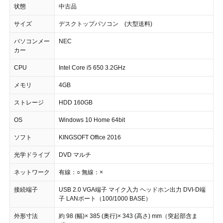
状態
中古品
サイズ
デスクトップパソコン (大型送料)
パソコンメー
NEC
カー
CPU
Intel Core i5 650 3.2GHz
メモリ
4GB
ストレージ
HDD 160GB
OS
Windows 10 Home 64bit
ソフト
KINGSOFT Office 2016
光学ドライブ
DVD マルチ
ネットワーク
有線：○ 無線：×
接続端子
USB 2.0 VGA端子 マイク入力 ヘッドホン出力 DVI-D端
子 LANポート（100/1000 BASE）
外形寸法
約 98 (幅)× 385 (奥行)× 343 (高さ) mm（突起部含ま