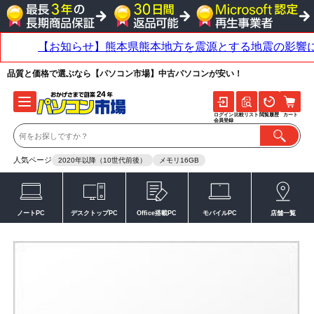
品質と価格で選ぶなら【パソコン市場】中古パソコンが安い！
ログイン
比較リスト
閲覧履歴
カート
会員登録
人気ページ
2020年以降（10世代前後）
メモリ16GB
ノートPC
デスクトップPC
Office搭載PC
モバイルPC
店舗一覧