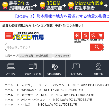
品質と価格で選ぶなら【パソコン市場】中古パソコンが安い！
ログイン
比較リスト
閲覧履歴
カート
会員登録
人気ページ
2020年以降（10世代前後）
メモリ16GB
ノートPC
デスクトップPC
Office搭載PC
モバイルPC
店舗一覧
ホーム
>
>
>
カテゴリー
ノートパソコン
NEC LaVie PC-LL750BS1
ホーム
>
>
Windows 7
NEC LaVie PC-LL750BS1YR
ホーム
>
>
>
メーカー
NEC
NEC LaVie PC-LL750BS1YR
ホーム
>
>
A4ノートパソコン
NEC LaVie PC-LL750BS1YR
ホーム
>
>
中古品
NEC LaVie PC-LL750BS1YR