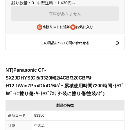
残り数量：0
中型送料：1,430円～
在庫がありません
比較リストに追加
この商品について問い合わせる
NT)Panasonic CF-
SX2JDHYS(Ci5(3320M)2/4GB/320GB/ﾏﾙ
ﾁ/12.1/Win7Pro/DtoD/ｼﾙﾊﾞｰ 累積使用時間7200時間･ﾄｯﾌﾟ
ｶﾊﾞｰに擦り傷･ｷｰﾄｯﾌﾟﾃｶﾘ 外装に擦り傷/塗装ﾊｹﾞ)
製品の特徴
商品コード
83350
状態
中古品