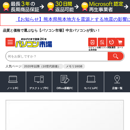
品質と価格で選ぶなら【パソコン市場】中古パソコンが安い！
ログイン
比較リスト
閲覧履歴
カート
会員登録
人気ページ
2020年以降（10世代前後）
メモリ16GB
ノートPC
デスクトップPC
Office搭載PC
モバイルPC
店舗一覧