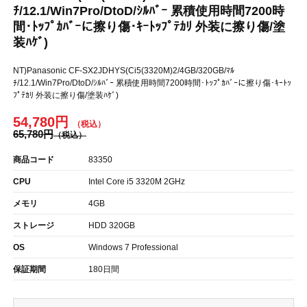
ﾁ/12.1/Win7Pro/DtoD/ｼﾙﾊﾞｰ 累積使用時間7200時
間･ﾄｯﾌﾟｶﾊﾞｰに擦り傷･ｷｰﾄｯﾌﾟﾃｶﾘ 外装に擦り傷/塗
装ﾊｹﾞ)
NT)Panasonic CF-SX2JDHYS(Ci5(3320M)2/4GB/320GB/ﾏﾙ
ﾁ/12.1/Win7Pro/DtoD/ｼﾙﾊﾞｰ 累積使用時間7200時間･ﾄｯﾌﾟｶﾊﾞｰに擦り傷･ｷｰﾄｯ
ﾌﾟﾃｶﾘ 外装に擦り傷/塗装ﾊｹﾞ)
54,780円
65,780円
商品コード
83350
CPU
Intel Core i5 3320M 2GHz
メモリ
4GB
ストレージ
HDD 320GB
OS
Windows 7 Professional
保証期間
180日間