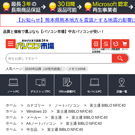
品質と価格で選ぶなら【パソコン市場】中古パソコンが安い！
ログイン
比較リスト
閲覧履歴
カート
会員登録
人気ページ
2020年以降（10世代前後）
メモリ16GB
ノートPC
デスクトップPC
Office搭載PC
モバイルPC
店舗一覧
ホーム
>
>
>
カテゴリー
ノートパソコン
富士通 BIBLO NF/C40
ホーム
>
>
Windows 10
富士通 BIBLO NF/C40
ホーム
>
>
>
メーカー
富士通
富士通 BIBLO NF/C40
ホーム
>
>
A4ノートパソコン
富士通 BIBLO NF/C40
ホーム
>
>
中古品
富士通 BIBLO NF/C40