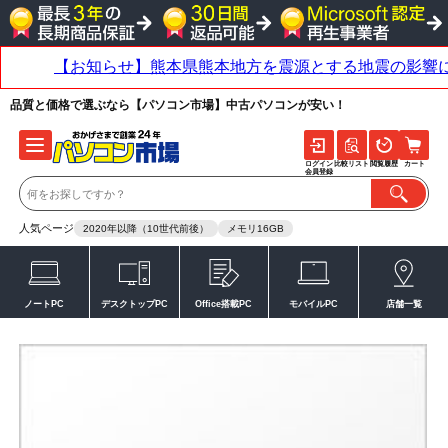
品質と価格で選ぶなら【パソコン市場】中古パソコンが安い！
ログイン
比較リスト
閲覧履歴
カート
会員登録
人気ページ
2020年以降（10世代前後）
メモリ16GB
ノートPC
デスクトップPC
Office搭載PC
モバイルPC
店舗一覧