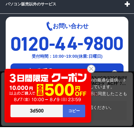
パソコン販売以外のサービス
お問い合わせ
受付時間：10:00~19:00(休業:日曜日)
メールでの
お問い合わせはこちら
NT)FUJITSU FMVNFD50WG(C2D(P8700)2.53/4GB/320GB/Sﾏ
当サイトでは利用体験の向上およびコンテンツの最適な提供、ト
ﾙﾁ/15.6/MAR10/DtoD LAN WLAN ﾃﾝｷｰ/ﾎﾜｲﾄ/ACｺｰﾄﾞ ACｱﾀﾞﾌﾟﾀ
ラフィックの分析を目的としてCookieを使用しています。
全体に傷有り｡)
21,780円
商品価格
32,780円
サイトの閲覧を継続された場合、Cookieの利用に同意したことも
のといたします。
詳細については
プライバシーポリシー
をご確認ください。
在庫がありません
承諾する
Copyright(c)2024 mediator Co., Ltd. ALL Rights Reserved