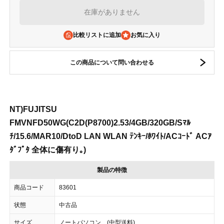
在庫がありません
比較リストに追加
この商品について問い合わせる
NT)FUJITSU
FMVNFD50WG(C2D(P8700)2.53/4GB/320GB/Sﾏﾙ
ﾁ/15.6/MAR10/DtoD LAN WLAN ﾃﾝｷｰ/ﾎﾜｲﾄ/ACｺｰﾄﾞ ACｱ
ﾀﾞﾌﾟﾀ 全体に傷有り｡)
製品の特徴
商品コード
83601
状態
中古品
サイズ
ノートパソコン (中型送料)