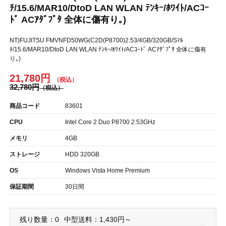
ﾁ/15.6/MAR10/DtoD LAN WLAN ﾃﾝｷｰ/ﾎﾜｲﾄ/ACｺｰ
ﾄﾞ ACｱﾀﾞﾌﾟﾀ 全体に傷有り｡)
NT)FUJITSU FMVNFD50WG(C2D(P8700)2.53/4GB/320GB/Sﾏﾙ
ﾁ/15.6/MAR10/DtoD LAN WLAN ﾃﾝｷｰ/ﾎﾜｲﾄ/ACｺｰﾄﾞ ACｱﾀﾞﾌﾟﾀ 全体に傷有
り｡)
21,780円
32,780円
商品コード
83601
CPU
Intel Core 2 Duo P8700 2.53GHz
メモリ
4GB
ストレージ
HDD 320GB
OS
Windows Vista Home Premium
保証期間
30日間
残り数量：0
中型送料：1,430円～