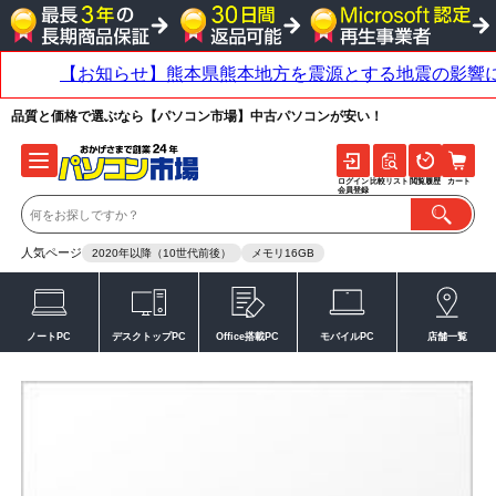
品質と価格で選ぶなら【パソコン市場】中古パソコンが安い！
ログイン
比較リスト
閲覧履歴
カート
会員登録
人気ページ
2020年以降（10世代前後）
メモリ16GB
ノートPC
デスクトップPC
Office搭載PC
モバイルPC
店舗一覧