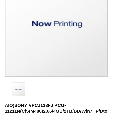
AIO)SONY VPCJ138FJ PCG-
11211N(Ci5(M480)2.66/4GB/2TB/BD/Win7HP/DtoD/