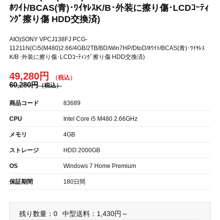
ﾎﾜｲﾄ/BCAS(青)･ﾜｲﾔﾚｽK/B･外装に擦り傷･LCDｺｰﾃｨ
ﾝｸﾞ擦り傷 HDD交換済)
AIO)SONY VPCJ138FJ PCG-
11211N(Ci5(M480)2.66/4GB/2TB/BD/Win7HP/DtoD/ﾎﾜｲﾄ/BCAS(青)･ﾜｲﾔﾚｽ
K/B･外装に擦り傷･LCDｺｰﾃｨﾝｸﾞ擦り傷 HDD交換済)
49,280円
60,280円
商品コード
83689
CPU
Intel Core i5 M480 2.66GHz
メモリ
4GB
ストレージ
HDD 2000GB
OS
Windows 7 Home Premium
保証期間
180日間
残り数量：0
中型送料：1,430円～