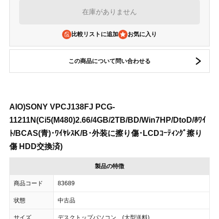
在庫がありません
比較リストに追加
この商品について問い合わせる
AIO)SONY VPCJ138FJ PCG-
11211N(Ci5(M480)2.66/4GB/2TB/BD/Win7HP/DtoD/ﾎﾜｲ
ﾄ/BCAS(青)･ﾜｲﾔﾚｽK/B･外装に擦り傷･LCDｺｰﾃｨﾝｸﾞ擦り
傷 HDD交換済)
製品の特徴
商品コード
83689
状態
中古品
サイズ
デスクトップパソコン (大型送料)