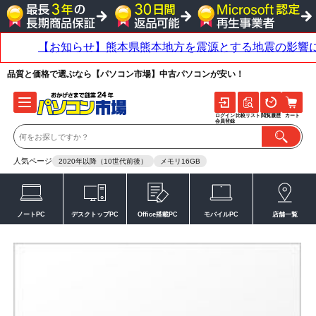
品質と価格で選ぶなら【パソコン市場】中古パソコンが安い！
ログイン
比較リスト
閲覧履歴
カート
会員登録
人気ページ
2020年以降（10世代前後）
メモリ16GB
ノートPC
デスクトップPC
Office搭載PC
モバイルPC
店舗一覧