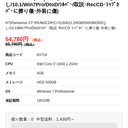
し/10.1/Win7Pro/DtoD/ｼﾙﾊﾞｰ/取説･RecCD･ﾄｯﾌﾟｶ
ﾊﾞｰに擦り傷･外装に傷)
NT)Panasonic CF-R9JWJCDP(Ci7(U640)1.2/4GB/500GB/ODDな
し/10.1/Win7Pro/DtoD/ｼﾙﾊﾞｰ/取説･RecCD･ﾄｯﾌﾟｶﾊﾞｰに擦り傷･外装に傷)
54,780円
65,780円
商品コード
83718
CPU
Intel Core i7 U640 1.2GHz
メモリ
4GB
ストレージ
HDD 500GB
OS
Windows 7 Professional
保証期間
180日間
残り数量：0
中型送料：1,430円～