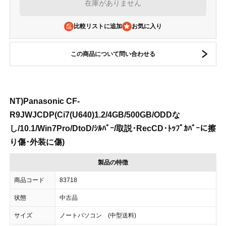
在庫がありません
比較リストに追加
この商品について問い合わせる
NT)Panasonic CF-
R9JWJCDP(Ci7(U640)1.2/4GB/500GB/ODDな
し/10.1/Win7Pro/DtoD/ｼﾙﾊﾞｰ/取説･RecCD･ﾄｯﾌﾟｶﾊﾞｰに擦
り傷･外装に傷)
製品の特徴
商品コード
83718
状態
中古品
サイズ
ノートパソコン (中型送料)