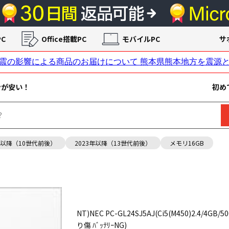
C
Office搭載PC
モバイルPC
サ
ンが安い！
初め
年以降（10世代前後）
2023年以降（13世代前後）
メモリ16GB
NT)NEC PC-GL24SJ5AJ(Ci5(M450)2.4/4GB/5
り傷 ﾊﾞｯﾃﾘｰNG)