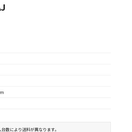
AJ
z
um
購入台数により送料が異なります。