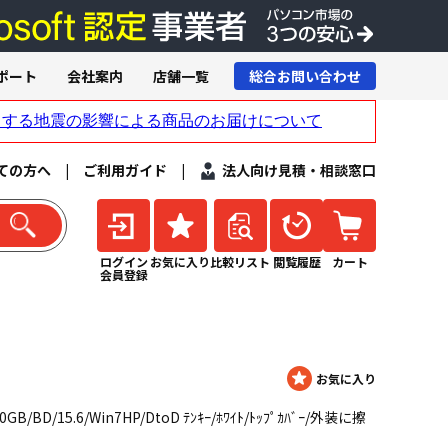
ポート
会社案内
店舗一覧
総合お問い合わせ
ての方へ
|
ご利用ガイド
|
法人向け見積・相談窓口
ログイン
お気に入り
比較リスト
閲覧履歴
カート
会員登録
00GB/BD/15.6/Win7HP/DtoD ﾃﾝｷｰ/ﾎﾜｲﾄ/ﾄｯﾌﾟｶﾊﾞｰ/外装に擦