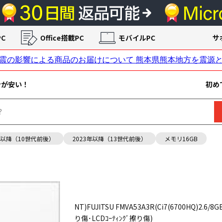
C
Office搭載PC
モバイルPC
サ
ンが安い！
初め
年以降（10世代前後）
2023年以降（13世代前後）
メモリ16GB
NT)FUJITSU FMVA53A3R(Ci7(6700HQ)2.6/8G
り傷･LCDｺｰﾃｨﾝｸﾞ擦り傷)