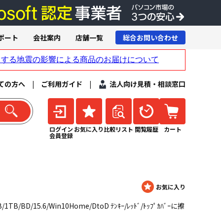
ポート
会社案内
店舗一覧
総合お問い合わせ
ての方へ
|
ご利用ガイド
|
法人向け見積・相談窓口
ログイン
お気に入り
比較リスト
閲覧履歴
カート
会員登録
B/1TB/BD/15.6/Win10Home/DtoD ﾃﾝｷｰ/ﾚｯﾄﾞ/ﾄｯﾌﾟｶﾊﾞｰに擦