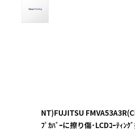
NT)FUJITSU FMVA53A3R(Ci
ﾌﾟｶﾊﾞｰに擦り傷･LCDｺｰﾃｨﾝｸ