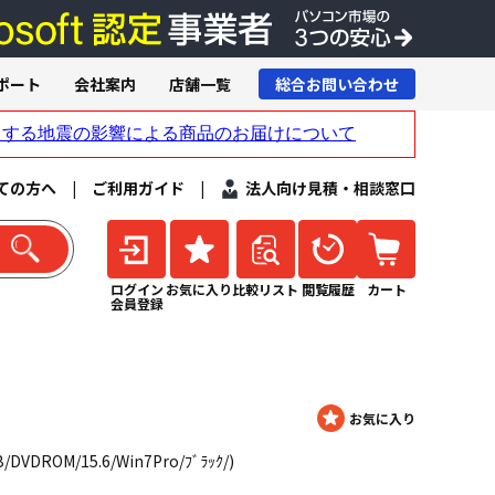
ポート
会社案内
店舗一覧
総合お問い合わせ
ての方へ
|
ご利用ガイド
|
法人向け見積・相談窓口
ログイン
お気に入り
比較リスト
閲覧履歴
カート
会員登録
B/DVDROM/15.6/Win7Pro/ﾌﾞﾗｯｸ/)