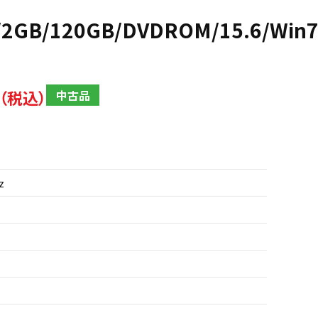
6/2GB/120GB/DVDROM/15.6/Win7
中古品
z