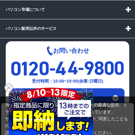
パソコン市場について
パソコン販売以外のサービス
お問い合わせ
受付時間：10:00~19:00(休業:日曜日)
メールでの
お問い合わせはこちら
当サイトでは利用体験の向上およびコンテンツの最適な提供、ト
TFT)DELL P2214HB(21.5TFT/ﾌﾞﾗｯｸ/DISPLAYPORT)
ラフィックの分析を目的としてCookieを使用しています。
10,780円
商品価格
21,780円
サイトの閲覧を継続された場合、Cookieの利用に同意したことも
のといたします。
詳細については
プライバシーポリシー
をご確認ください。