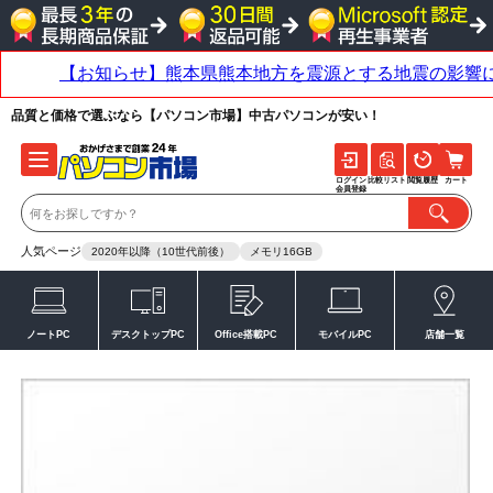
品質と価格で選ぶなら【パソコン市場】中古パソコンが安い！
ログイン
比較リスト
閲覧履歴
カート
会員登録
人気ページ
2020年以降（10世代前後）
メモリ16GB
ノートPC
デスクトップPC
Office搭載PC
モバイルPC
店舗一覧