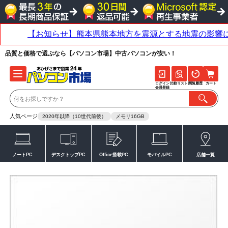
品質と価格で選ぶなら【パソコン市場】中古パソコンが安い！
ログイン
比較リスト
閲覧履歴
カート
会員登録
人気ページ
2020年以降（10世代前後）
メモリ16GB
ノートPC
デスクトップPC
Office搭載PC
モバイルPC
店舗一覧