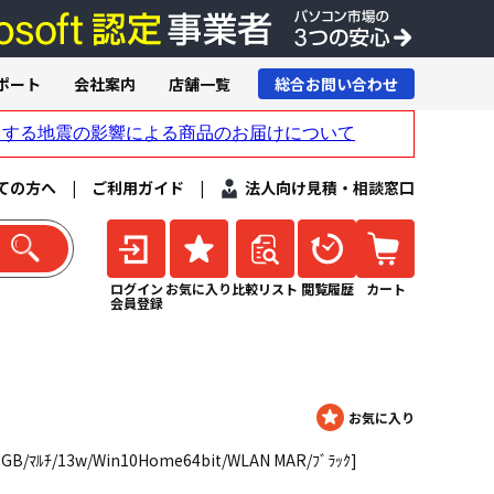
ポート
会社案内
店舗一覧
総合お問い合わせ
ての方へ
|
ご利用ガイド
|
法人向け見積・相談窓口
ログイン
お気に入り
比較リスト
閲覧履歴
カート
会員登録
20GB/ﾏﾙﾁ/13w/Win10Home64bit/WLAN MAR/ﾌﾞﾗｯｸ]