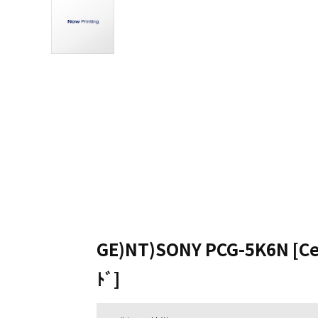
GE)NT)SONY PCG-5K6N [C
ﾄﾞ]