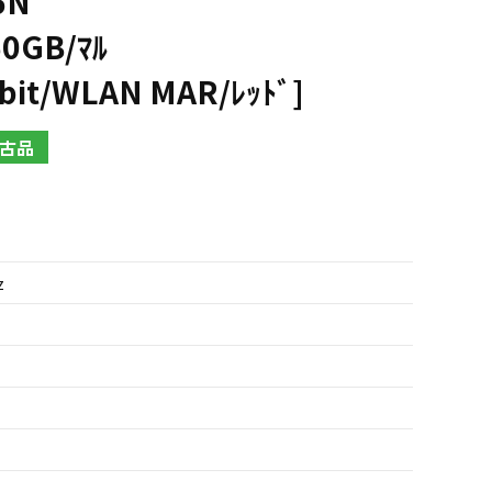
6N
60GB/ﾏﾙ
it/WLAN MAR/ﾚｯﾄﾞ]
古品
z