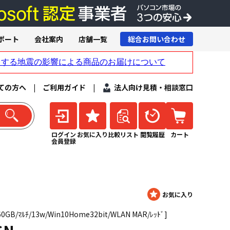
ポート
会社案内
店舗一覧
総合お問い合わせ
ての方へ
|
ご利用ガイド
|
法人向け見積・相談窓口
ログイン
お気に入り
比較リスト
閲覧履歴
カート
会員登録
160GB/ﾏﾙﾁ/13w/Win10Home32bit/WLAN MAR/ﾚｯﾄﾞ]