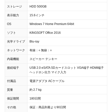
ストレージ
HDD 500GB
表示能力
15.6インチ
OS
Windows 7 Home Premium 64bit
ソフト
KINGSOFT Office 2016
光学ドライブ
Blu-ray
ネットワーク
有線：○ 無線：○
内蔵機能
スピーカー テンキー
接続端子
USB 2.0 eSATA SDカードスロット VGA端子 HDMI端子
ヘッドホン出力 マイク入力
付属品
電源アダプタ ACケーブル
質量
約 2.7 kg
保証期間
180日間
その他
保証：商品到着より90日間