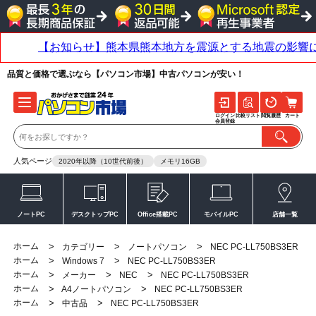
品質と価格で選ぶなら【パソコン市場】中古パソコンが安い！
ログイン
比較リスト
閲覧履歴
カート
会員登録
人気ページ
2020年以降（10世代前後）
メモリ16GB
ノートPC
デスクトップPC
Office搭載PC
モバイルPC
店舗一覧
ホーム
>
>
>
カテゴリー
ノートパソコン
NEC PC-LL750BS3ER
ホーム
>
>
Windows 7
NEC PC-LL750BS3ER
ホーム
>
>
>
メーカー
NEC
NEC PC-LL750BS3ER
ホーム
>
>
A4ノートパソコン
NEC PC-LL750BS3ER
ホーム
>
>
中古品
NEC PC-LL750BS3ER