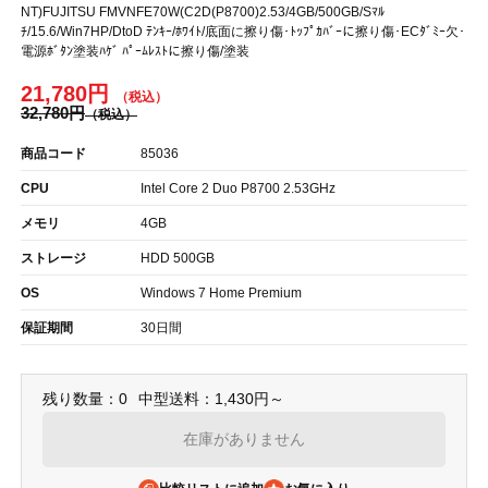
NT)FUJITSU FMVNFE70W(C2D(P8700)2.53/4GB/500GB/Sﾏﾙ
ﾁ/15.6/Win7HP/DtoD ﾃﾝｷｰ/ﾎﾜｲﾄ/底面に擦り傷･ﾄｯﾌﾟｶﾊﾞｰに擦り傷･ECﾀﾞﾐｰ欠･
電源ﾎﾞﾀﾝ塗装ﾊｹﾞ ﾊﾟｰﾑﾚｽﾄに擦り傷/塗装
21,780円
32,780円
商品コード
85036
CPU
Intel Core 2 Duo P8700 2.53GHz
メモリ
4GB
ストレージ
HDD 500GB
OS
Windows 7 Home Premium
保証期間
30日間
残り数量：0
中型送料：1,430円～
在庫がありません