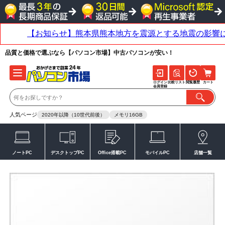
品質と価格で選ぶなら【パソコン市場】中古パソコンが安い！
ログイン
比較リスト
閲覧履歴
カート
会員登録
人気ページ
2020年以降（10世代前後）
メモリ16GB
ノートPC
デスクトップPC
Office搭載PC
モバイルPC
店舗一覧