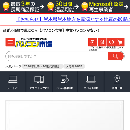
品質と価格で選ぶなら【パソコン市場】中古パソコンが安い！
ログイン
比較リスト
閲覧履歴
カート
会員登録
人気ページ
2020年以降（10世代前後）
メモリ16GB
ノートPC
デスクトップPC
Office搭載PC
モバイルPC
店舗一覧