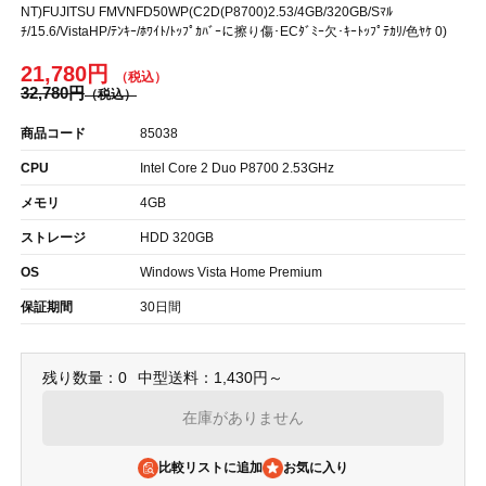
NT)FUJITSU FMVNFD50WP(C2D(P8700)2.53/4GB/320GB/Sﾏﾙ
ﾁ/15.6/VistaHP/ﾃﾝｷｰ/ﾎﾜｲﾄ/ﾄｯﾌﾟｶﾊﾞｰに擦り傷･ECﾀﾞﾐｰ欠･ｷｰﾄｯﾌﾟﾃｶﾘ/色ﾔｹ 0)
21,780円
32,780円
商品コード
85038
CPU
Intel Core 2 Duo P8700 2.53GHz
メモリ
4GB
ストレージ
HDD 320GB
OS
Windows Vista Home Premium
保証期間
30日間
残り数量：0
中型送料：1,430円～
在庫がありません
比較リストに追加