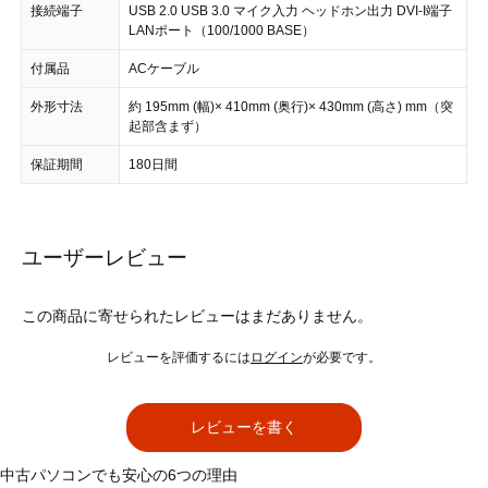
接続端子
USB 2.0 USB 3.0 マイク入力 ヘッドホン出力 DVI-I端子
LANポート（100/1000 BASE）
付属品
ACケーブル
外形寸法
約 195mm (幅)× 410mm (奥行)× 430mm (高さ) mm（突
起部含まず）
保証期間
180日間
ユーザーレビュー
この商品に寄せられたレビューはまだありません。
レビューを評価するには
ログイン
が必要です。
レビューを書く
中古パソコンでも安心の6つの理由