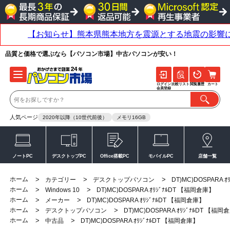
品質と価格で選ぶなら【パソコン市場】中古パソコンが安い！
ログイン
比較リスト
閲覧履歴
カート
会員登録
人気ページ
2020年以降（10世代前後）
メモリ16GB
ノートPC
デスクトップPC
Office搭載PC
モバイルPC
店舗一覧
ホーム
>
>
>
カテゴリー
デスクトップパソコン
DT)MC)DOSPARA 
ホーム
>
>
Windows 10
DT)MC)DOSPARA ｵﾘｼﾞﾅﾙDT 【福岡倉庫】
ホーム
>
>
メーカー
DT)MC)DOSPARA ｵﾘｼﾞﾅﾙDT 【福岡倉庫】
ホーム
>
>
デスクトップパソコン
DT)MC)DOSPARA ｵﾘｼﾞﾅﾙDT 【福岡
ホーム
>
>
中古品
DT)MC)DOSPARA ｵﾘｼﾞﾅﾙDT 【福岡倉庫】