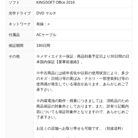
ソフト
KINGSOFT Office 2016
光学ドライブ
DVD マルチ
ネットワーク
有線：○
付属品
ACケーブル
保証期間
180日間
その他
※メディエイター保証：商品到着予定日より30日間の日
本国内保証【要事前連絡】。
※中古商品には経年劣化や以前の使用状況により、多少
のキズ・日焼け等の黄ばみ・テカリ・一部塗装剥げ等の
使用感が発生している場合があります。あらかじめご了
承下さい。
※内蔵電池の動作・残量につきましては、消耗品のため
商品保証の対象外としております。また、訳有り記載内
容についても保証対象外となりますので、あらかじめご
了承下さい。
お近くの店舗へお取り寄せも可能です。（別途送料）