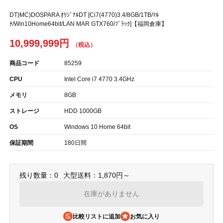
DT)MC)DOSPARA ｵﾘｼﾞﾅﾙDT [Ci7(4770)3.4/8GB/1TB/ﾏﾙ
ﾁ/Win10Home64bit/LAN MAR GTX760/ﾌﾞﾗｯｸ]【福岡倉庫】
10,999,999円
商品コード
85259
CPU
Intel Core i7 4770 3.4GHz
メモリ
8GB
ストレージ
HDD 1000GB
OS
Windows 10 Home 64bit
保証期間
180日間
残り数量：0
大型送料：1,870円～
在庫がありません
比較リストに追加