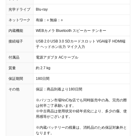
光学ドライブ
Blu-ray
ネットワーク
有線：○ 無線：○
内蔵機能
WEBカメラ Bluetooth スピーカー テンキー
接続端子
USB 2.0 USB 3.0 SDカードスロット VGA端子 HDMI端
子 ヘッドホン出力 マイク入力
付属品
電源アダプタ ACケーブル
質量
約 2.7 kg
保証期間
180日間
その他
保証：商品到着より180日間
※パソコン市場NsCity店でも同時販売中の為、完売の際
は何卒ご了承願います。
※中古商品は使用状況や経年劣化により、多少の傷、使
用感等がございます。
※内蔵バッテリーの残量は、消耗品のため保証対象外と
なります。