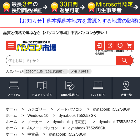
品質と価格で選ぶなら【パソコン市場】中古パソコンが安い！
ログイン
比較リスト
閲覧履歴
カート
会員登録
人気ページ
2020年以降（10世代前後）
メモリ16GB
ノートPC
デスクトップPC
Office搭載PC
モバイルPC
店舗一覧
ホーム
>
>
>
カテゴリー
ノートパソコン
dynabook T552/58GK
ホーム
>
>
Windows 10
dynabook T552/58GK
ホーム
>
>
>
メーカー
dynabook（旧東芝）
dynabook T552/58GK
ホーム
>
>
A4ノートパソコン
dynabook T552/58GK
ホーム
>
>
中古品
dynabook T552/58GK