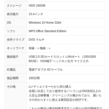
ストレージ
HDD 160GB
表示能力
15.4インチ
OS
Windows 10 Home 32bit
ソフト
WPS Office Standard Edition
光学ドライブ
DVD マルチ
ネットワーク
有線：○ 無線：○
接続端子
USB 2.0 SDカードスロット LANポート（100/1000
BASE） VGA端子 ヘッドホン出力 マイク入力
付属品
電源アダプタ ACケーブル
保証期間
180日間
その他
□メディエイターだから安心購入
全国に出店しており提供するパソコンは100項目以上の
入念な点検整備・クリーニングが施されており、届いた
その日からすぐに使える親切設定が好評です。
こちらの商品は商品到着予定日より安心の30日間保証で