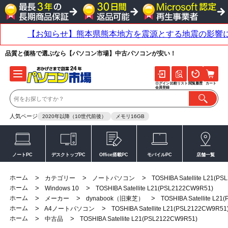
品質と価格で選ぶなら【パソコン市場】中古パソコンが安い！
ログイン
比較リスト
閲覧履歴
カート
会員登録
人気ページ
2020年以降（10世代前後）
メモリ16GB
ノートPC
デスクトップPC
Office搭載PC
モバイルPC
店舗一覧
ホーム
>
>
>
カテゴリー
ノートパソコン
TOSHIBA Satellite L21(P
ホーム
>
>
Windows 10
TOSHIBA Satellite L21(PSL2122CW9R51)
ホーム
>
>
>
メーカー
dynabook（旧東芝）
TOSHIBA Satellite L2
ホーム
>
>
A4ノートパソコン
TOSHIBA Satellite L21(PSL2122CW9R51
ホーム
>
>
中古品
TOSHIBA Satellite L21(PSL2122CW9R51)