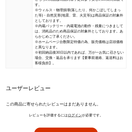
す。
※ウィルス・物理損壊(落したり、何かこぼしてしまっ
た等)・自然災害(地震、雷、火災等)は商品保証の対象外
としております。
※内蔵バッテリー・内蔵電池の動作・残量につきまして
は、消耗品のため商品保証の対象外としております。あ
らかじめご了承ください。
※ホームページ台数限定特価の為、販売価格は店頭価格
と異なります。
※初回納品後30日以内であれば、万が一お気に召さない
場合、交換・返品を承ります【要事前連絡、返送料はお
客様負担】。
ユーザーレビュー
この商品に寄せられたレビューはまだありません。
レビューを評価するには
ログイン
が必要です。