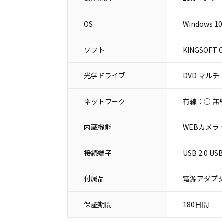
OS
Windows 10
ソフト
KINGSOFT O
光学ドライブ
DVD マルチ
ネットワーク
有線：○ 無
内蔵機能
WEBカメラ
接続端子
USB 2.0
付属品
電源アダプタ
保証期間
180日間