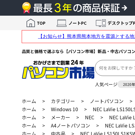
TOP
ノートPC
デスクトップP
品質と価格で選ぶなら【パソコン市場】新品・中古パソコ
人気ページ
2020
ホーム
>
カテゴリー
>
ノートパソコン
>
ホーム
>
Windows 10
>
NEC LaVie LS150
ホーム
>
メーカー
>
NEC
>
NEC LaVie
ホーム
>
A4ノートパソコン
>
NEC LaVie L
ホーム
>
中古品
>
NEC LaVie LS150LS1KS